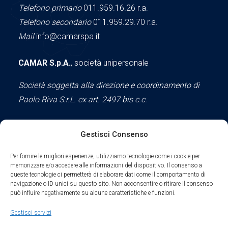
Telefono primario
011.959.16.26 r.a.
Telefono secondario
011.959.29.70 r.a.
Mail
info@camarspa.it
CAMAR S.p.A.
, società unipersonale
Società soggetta alla direzione e coordinamento di
Paolo Riva S.r.L. ex art. 2497 bis c.c.
Gestisci Consenso
Social
Per fornire le migliori esperienze, utilizziamo tecnologie come i cookie per
memorizzare e/o accedere alle informazioni del dispositivo. Il consenso a
queste tecnologie ci permetterà di elaborare dati come il comportamento di
navigazione o ID unici su questo sito. Non acconsentire o ritirare il consenso
può influire negativamente su alcune caratteristiche e funzioni.
Parte del sodalizio AIDAM dal 2024
Gestisci servizi