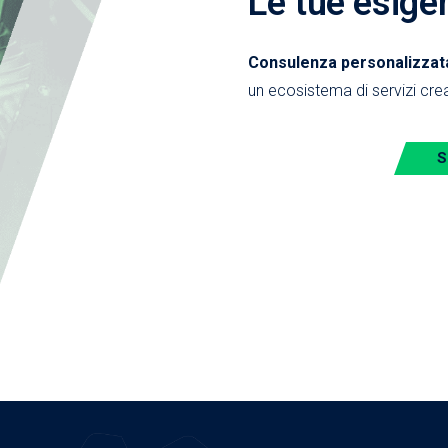
Le tue esige
Consulenza personalizzata,
un ecosistema di servizi crea
S