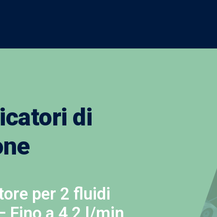
icatori di
one
tore per 2 fluidi
Fino a 4,2 l/min