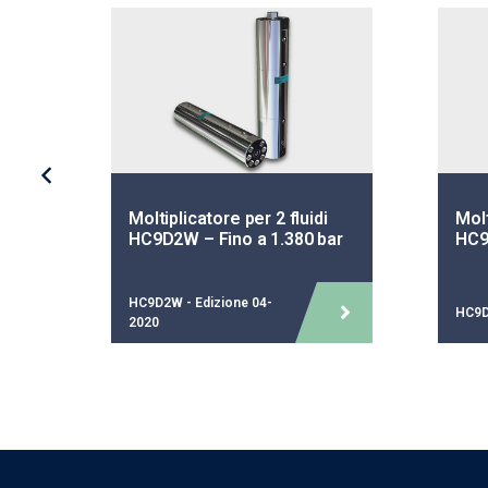
i
Moltiplicatore per 2 fluidi
Molt
min
HC9D2W – Fino a 1.380 bar
HC9
HC9D2W - Edizione 04-
HC9D
2020