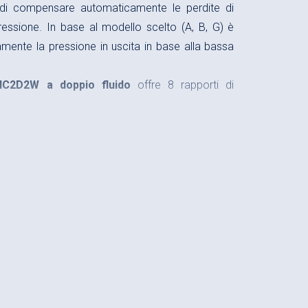
di compensare automaticamente le perdite di
pressione. In base al modello scelto (A, B, G) è
amente la pressione in uscita in base alla bassa
C2D2W a doppio fluido
offre 8 rapporti di
uscita 800 bar
resso 8,0 l/min
ita 4,2 l/min
one (i): da 1,2 a 12
ione i = 4,0