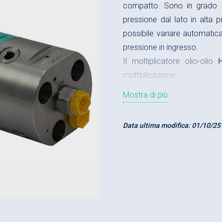
compatto. Sono in grado 
pressione dal lato in alta 
possibile variare automatic
pressione in ingresso.
Il moltiplicatore olio-olio
H
moltiplicazione:
Mostra di più
Pressione massima in 
Portata massima in ing
Data ultima modifica:
01/10/25
Portata massima in usc
Rapporti di moltiplicazi
Esempio di ordinazione:
Rapporto di moltiplicaz