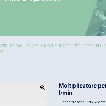
STER HYDRAULICS APS
MOLTIPLICATORI PER DOPPIO FLUI
L/MIN
Moltiplicatore pe
l/min
I moltiplicatori miniBoos