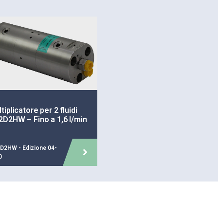
Senza valvola DV incor
Connessione tramite 
Connessioni H1 e H2 M
Guarnizioni dinamiche 
Codice di ordinazione:
HC2D
tiplicatore per 2 fluidi
D2HW – Fino a 1,6 l/min
D2HW - Edizione 04-
0