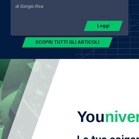
di
Giorgio Riva
Leggi
SCOPRI TUTTI GLI ARTICOLI
You
nive