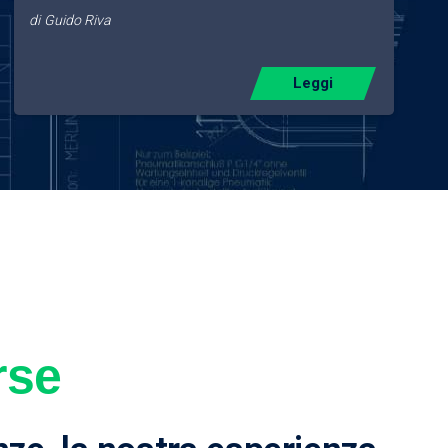
di
Guido Riva
Leggi
rse