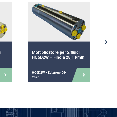
i
Moltiplicatore per 2 fluidi
Mol
HC6D2W – Fino a 28,1 l/min
HC2
HC6D2W - Edizione 04-
HC2D
2020