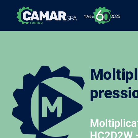
Moltipl
pressi
Moltiplica
HC2D2W – 