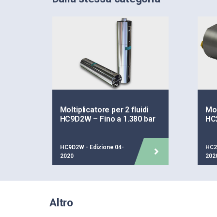
Moltiplicatore per 2 fluidi
Mol
HC9D2W – Fino a 1.380 bar
HC2
HC9D2W - Edizione 04-
HC2
2020
202
Altro