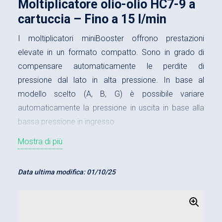
Moltiplicatore olio-olio HC7-9 a
cartuccia – Fino a 15 l/min
I moltiplicatori miniBooster offrono prestazioni
elevate in un formato compatto. Sono in grado di
compensare automaticamente le perdite di
pressione dal lato in alta pressione. In base al
modello scelto (A, B, G) è possibile variare
automaticamente la pressione in uscita in base alla
bassa pressione in ingresso.
Il moltiplicatore olio-olio
HC7-9 a cartuccia
offre 5
Mostra di più
rapporti di moltiplicazione:
Pressione massima in uscita 2.000 bar
Data ultima modifica:
01/10/25
Portata massima in ingresso 14,0 l/min
Portata massima in uscita 1,6 l/min