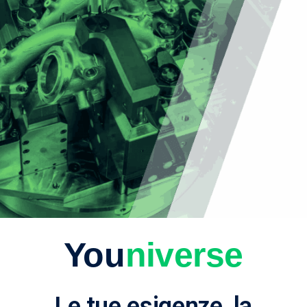
You
niverse
Le tue esigenze, la