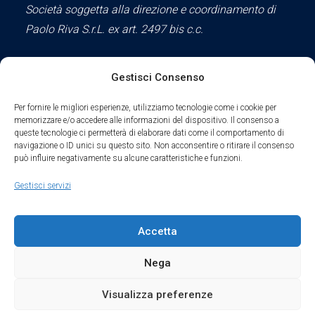
Società soggetta alla direzione e coordinamento di
Paolo Riva S.r.L. ex art. 2497 bis c.c.
Gestisci Consenso
Social
Per fornire le migliori esperienze, utilizziamo tecnologie come i cookie per
memorizzare e/o accedere alle informazioni del dispositivo. Il consenso a
queste tecnologie ci permetterà di elaborare dati come il comportamento di
navigazione o ID unici su questo sito. Non acconsentire o ritirare il consenso
può influire negativamente su alcune caratteristiche e funzioni.
Parte del sodalizio AIDAM dal 2024
Gestisci servizi
Privacy Policy
Accetta
Cookie Policy
Nega
Condizioni di Utilizzo
Visualizza preferenze