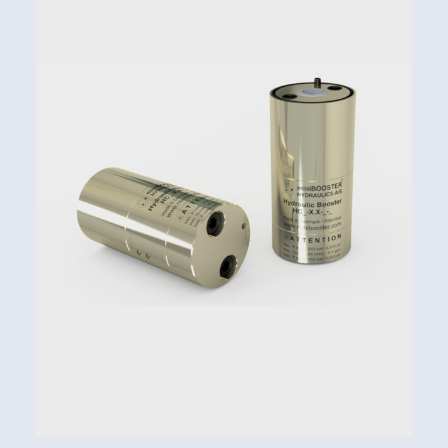
Rapporti di moltiplicazione (i) da 5,0 a 20,0
Esempio di ordinazione:
Rapporto di moltiplicazione i = 13,0
Valvola DV incorporata, B
Connessione tramite O-ring a cartuccia
Codice di ordinazione:
HC7-13,0-B-9