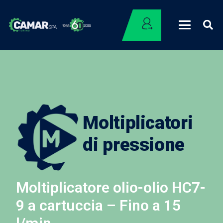
Moltiplicatori
di pressione
Moltiplicatore olio-olio HC7-
9 a cartuccia – Fino a 15