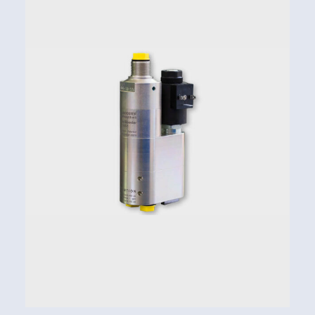
Rapporti di moltiplicazione (i) da 1,2 a 25,0
Esempio di ordinazione:
Rapporto di moltiplicazione i = 4,0
Valvola DV incorporata, B
Connessione con raccordi BSPP aggiuntiva H2
(connessione “12”)
Controllo direzionale manuale con valvola tipo
“H” (DCV “01”)
Codice di ordinazione:
HC21-4,0-B-12-01