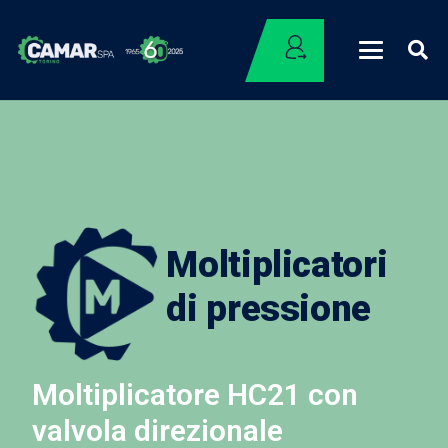
Moltiplicatori
di pressione
Moltiplicatore HC21 con
valvola direzionale