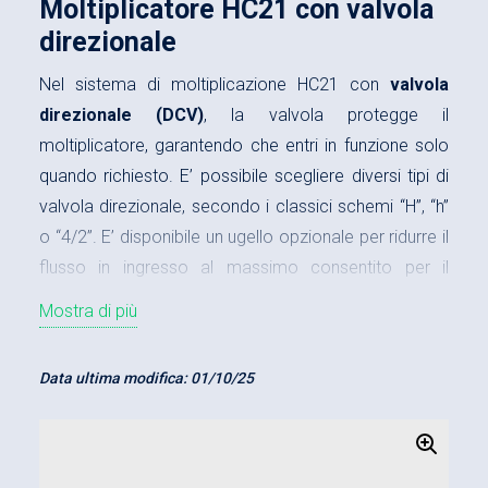
Moltiplicatore HC21 con valvola
direzionale
Nel sistema di moltiplicazione HC21 con
valvola
direzionale (DCV)
, la valvola protegge il
moltiplicatore, garantendo che entri in funzione solo
quando richiesto. E’ possibile scegliere diversi tipi di
valvola direzionale, secondo i classici schemi “H”, “h”
o “4/2”. E’ disponibile un ugello opzionale per ridurre il
flusso in ingresso al massimo consentito per il
rapporto di moltiplicazione selezionato. Il
Mostra di più
moltiplicatore HC21 è un’unità compatta che pesa
solo 3,2 kg:
Data ultima modifica:
01/10/25
Pressione massima in uscita 800 bar
Portata massima in ingresso 15,0 l/min
Portata massima in uscita 3,5 l/min