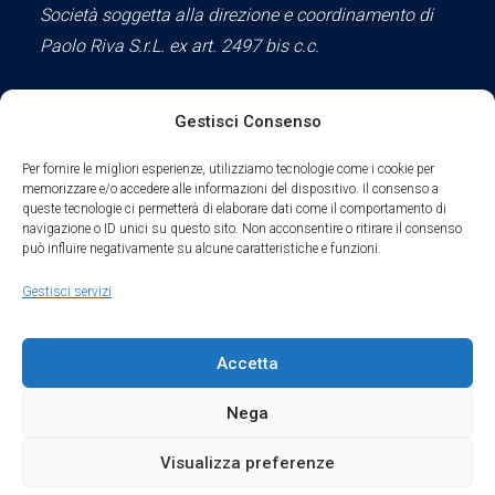
Società soggetta alla direzione e coordinamento di
Paolo Riva S.r.L. ex art. 2497 bis c.c.
Gestisci Consenso
Social
Per fornire le migliori esperienze, utilizziamo tecnologie come i cookie per
memorizzare e/o accedere alle informazioni del dispositivo. Il consenso a
queste tecnologie ci permetterà di elaborare dati come il comportamento di
navigazione o ID unici su questo sito. Non acconsentire o ritirare il consenso
può influire negativamente su alcune caratteristiche e funzioni.
Parte del sodalizio AIDAM dal 2024
Gestisci servizi
Privacy Policy
Accetta
Cookie Policy
Nega
Condizioni di Utilizzo
Visualizza preferenze