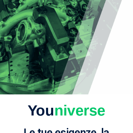
You
niverse
Le tue esigenze, la