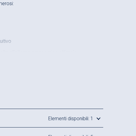
erosi:
uitivo
volte all’altezza ergonomica ottimale
triale
alità nei processi di produzione e di montaggio
rtamento
 montaggio e della produttività
o i sovraccarichi statici
 norma DIN EN 1570 con sovraccarico statico 4
Elementi disponibili: 1