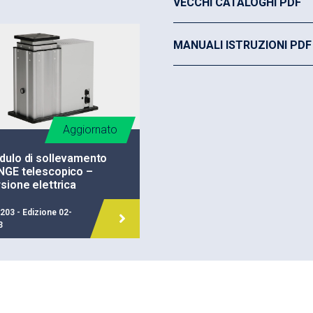
VECCHI CATALOGHI PDF
Posizionabile su modul
MANUALI ISTRUZIONI PDF
Aggiornato
ulo di sollevamento
NGE telescopico –
sione elettrica
203 - Edizione 02-
3