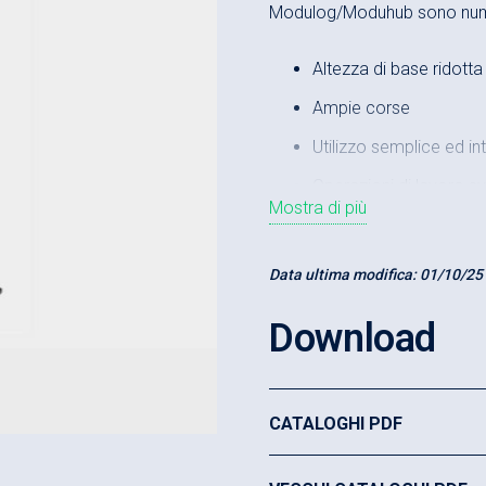
Modulog/Moduhub sono num
Altezza di base ridotta
Ampie corse
Utilizzo semplice ed int
Operazioni di lavoro s
Mostra di più
Robusta versione indus
Miglioramento della qu
Data ultima modifica:
01/10/25
Breve tempo di ammo
Download
Aumento della resa del
Elevata sicurezza contr
Collaudata secondo la
CATALOGHI PDF
volte superiore