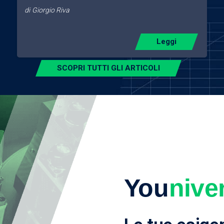
di
Giorgio Riva
Leggi
SCOPRI TUTTI GLI ARTICOLI
You
nive