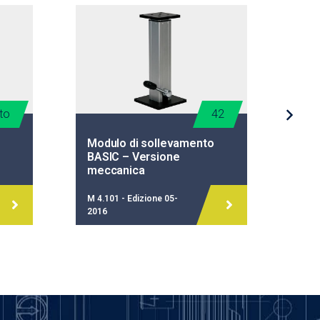
to
42
Modulo di sollevamento
Mod
BASIC – Versione
SHO
meccanica
mec
M 4.101 - Edizione 05-
M 4.
2016
202