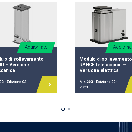
Aggiornato
Aggiorna
ulo di sollevamento
Modulo di sollevamento
ID – Versione
RANGE telescopico –
canica
Versione elettrica
2 - Edizione 02-
M 4.203 - Edizione 02-
2023