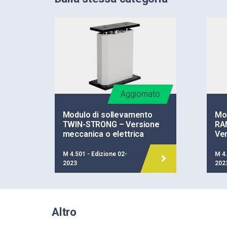
Aggiornato
Modulo di sollevamento
Mod
TWIN-STRONG – Versione
RA
meccanica o elettrica
Ver
M 4.501 - Edizione 02-
M 4.
2023
202
Altro