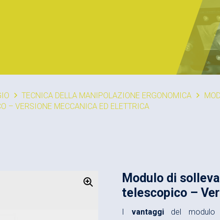
IO
TECNICA DELLA MANIPOLAZIONE ERGONOMICA
MOD
O – VERSIONE MECCANICA ED ELETTRICA
Modulo di solle
telescopico – Ver
I
vantaggi
del modulo 