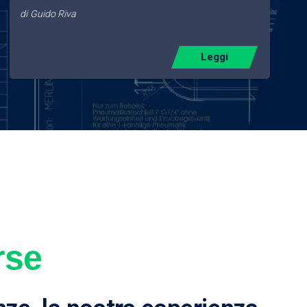
di
Guido Riva
Leggi
rse