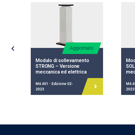
to
Aggiornato
Modulo di sollevamento
Mod
ne
STRONG – Versione
SOL
meccanica ed elettrica
mec
M4.401 - Edizione 02-
M4.40
2023
2023