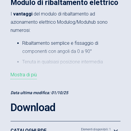
Modulo di ribaltamento elettrico
I
vantaggi
del modulo di ribaltamento ad
azionamento elettrico Modulog/Moduhub sono
numerosi:
Ribaltamento semplice e fissaggio di
componenti con angoli da 0 a 90°
Tenuta in qualsiasi posizione intermedia
autobloccante
Mostra di più
Elevata capacità di assorbimento del carico
Buona accessibilità da tutti i lati
Data ultima modifica:
01/10/25
Combinabile facilmente con altri moduli
Download
Modulog/Moduhub
Operazioni ergonomiche
CATALOGHI PDF
Elementi disponibili: 1
Lavoro sicuro e rapido