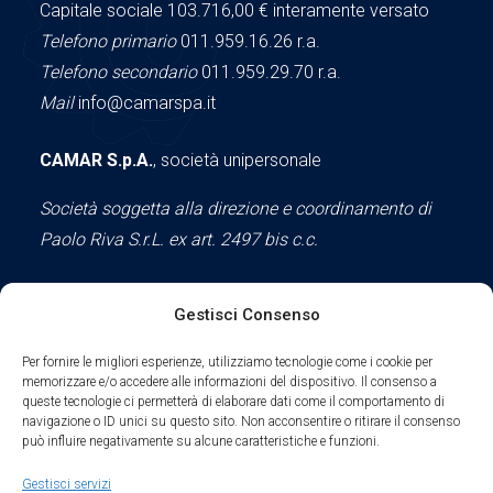
Capitale sociale 103.716,00
€ interamente versato
Telefono primario
011.959.16.26 r.a.
Telefono secondario
011.959.29.70 r.a.
Mail
info@camarspa.it
CAMAR S.p.A.
, società unipersonale
Società soggetta alla direzione e coordinamento di
Paolo Riva S.r.L. ex art. 2497 bis c.c.
Gestisci Consenso
Social
Per fornire le migliori esperienze, utilizziamo tecnologie come i cookie per
memorizzare e/o accedere alle informazioni del dispositivo. Il consenso a
queste tecnologie ci permetterà di elaborare dati come il comportamento di
navigazione o ID unici su questo sito. Non acconsentire o ritirare il consenso
può influire negativamente su alcune caratteristiche e funzioni.
Parte del sodalizio AIDAM dal 2024
Gestisci servizi