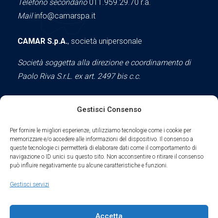
Telefono secondario
011.959.29.70 r.a.
Mail
info@camarspa.it
CAMAR S.p.A.
, società unipersonale
Società soggetta alla direzione e coordinamento di
Paolo Riva S.r.L. ex art. 2497 bis c.c.
Gestisci Consenso
Social
Per fornire le migliori esperienze, utilizziamo tecnologie come i cookie per
memorizzare e/o accedere alle informazioni del dispositivo. Il consenso a
queste tecnologie ci permetterà di elaborare dati come il comportamento di
navigazione o ID unici su questo sito. Non acconsentire o ritirare il consenso
può influire negativamente su alcune caratteristiche e funzioni.
Parte del sodalizio AIDAM dal 2024
Gestisci servizi
Privacy Policy
Accetta