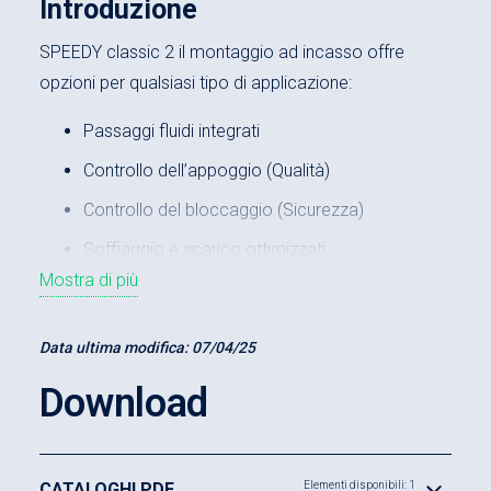
Introduzione
SPEEDY classic 2 il montaggio ad incasso offre
opzioni per qualsiasi tipo di applicazione:
Passaggi fluidi integrati
Controllo dell’appoggio (Qualità)
Controllo del bloccaggio (Sicurezza)
Soffiaggio e scarico ottimizzati
Mostra di più
Scarico refrigerante
Struttura modulare
Data ultima modifica:
07/04/25
Forma quadra per bloccaggio singolo
Download
CATALOGHI PDF
Elementi disponibili: 1