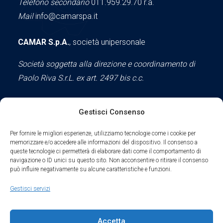
Telefono secondario
011.959.29.70 r.a.
Mail
info@camarspa.it
CAMAR S.p.A.
, società unipersonale
Società soggetta alla direzione e coordinamento di
Paolo Riva S.r.L. ex art. 2497 bis c.c.
Gestisci Consenso
Social
Per fornire le migliori esperienze, utilizziamo tecnologie come i cookie per
memorizzare e/o accedere alle informazioni del dispositivo. Il consenso a
queste tecnologie ci permetterà di elaborare dati come il comportamento di
navigazione o ID unici su questo sito. Non acconsentire o ritirare il consenso
può influire negativamente su alcune caratteristiche e funzioni.
Parte del sodalizio AIDAM dal 2024
Gestisci servizi
Privacy Policy
Accetta