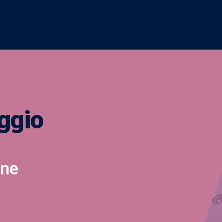
ggio
one