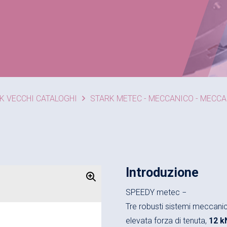
K VECCHI CATALOGHI
STARK METEC - MECCANICO - MECC
Introduzione
SPEEDY metec −
Tre robusti sistemi meccani
elevata forza di tenuta,
12 k