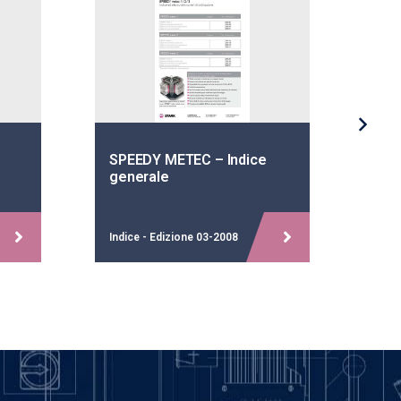
SPEEDY METEC – Indice
Ele
generale
Spee
Indice - Edizione 03-2008
Ediz