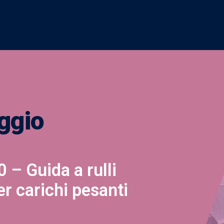
ggio
– Guida a rulli
per carichi pesanti