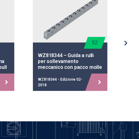
52
WZ818344 – Guida a rulli
WZ
na
per sollevamento
pie
pull
meccanico con pacco molle
WZ818344 - Edizione 02-
WZ81
2018
202