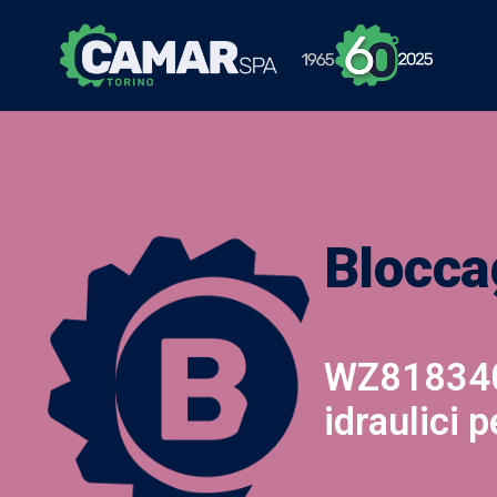
Blocca
WZ818340 
idraulici 