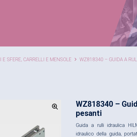
I E SFERE, CARRELLI E MENSOLE
WZ818340 – GUIDA A RUL
WZ818340 – Guida a
pesanti
Guida a rulli idraulica
idraulico della guida, po