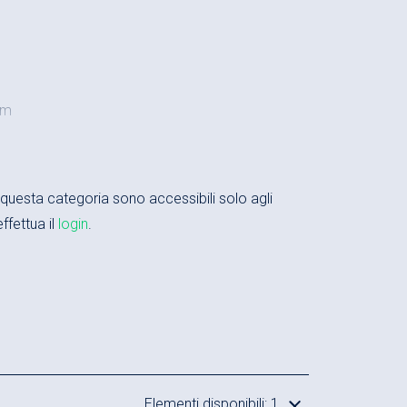
mm
levamento (160 kN/m – 400 bar) da 30 a 400 kN
in questa categoria sono accessibili solo agli
2.500 mm
ffettua il
login
.
e e sicuro
 della guida completa
elevati
0 mm in segmenti ciascuno di 250 mm
Elementi disponibili: 1