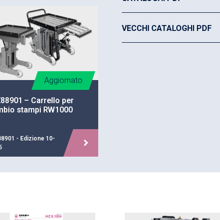
L’alimentazione idrauli
VECCHI CATALOGHI PDF
Pulizia facile delle guid
Peso ridotto (versione 
Disponibili in alluminio 
Aggiornato
8901 – Carrello per
mbio stampi RW1000
8901 - Edizione 10-
5