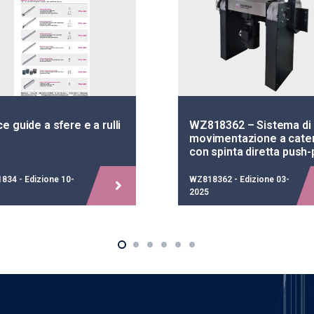
ce guide a sfere e a rulli
WZ818362 – Sistema di
movimentazione a cate
con spinta diretta push-
834 - Edizione 10-
WZ818362 - Edizione 03-
2025