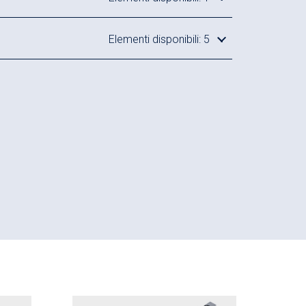
ca si trova protetta nella base della cava
Elementi disponibili: 5
e e dei rulli grazie alla struttura aperta
in alluminio)
o in acciaio