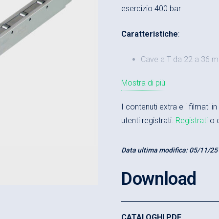
esercizio 400 bar.
Caratteristiche
:
Cave a T da 22 a 36 
Corsa 2 mm
Mostra di più
Forza nominale di sol
I contenuti extra e i filmati 
Lunghezza da 250 a 
utenti registrati.
Registrati
o e
Vantaggi
:
Data ultima modifica:
05/11/25
Cambio stampi semplic
Download
Sollevamento idraulico
Carichi estremamente 
Lunghezze fino a 250
CATALOGHI PDF