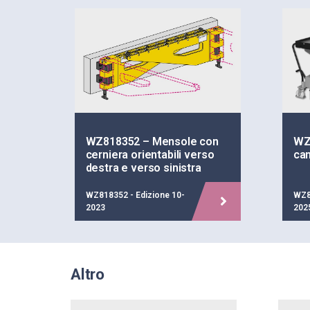
WZ818352 – Mensole con
WZ8
cerniera orientabili verso
ca
destra e verso sinistra
WZ818352 - Edizione 10-
WZ8
2023
202
Altro