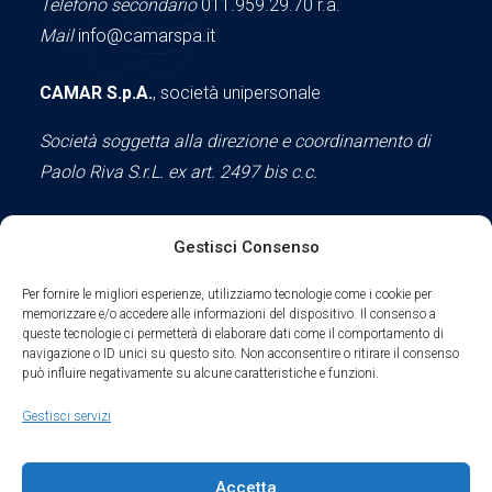
Telefono secondario
011.959.29.70 r.a.
Mail
info@camarspa.it
CAMAR S.p.A.
, società unipersonale
Società soggetta alla direzione e coordinamento di
Paolo Riva S.r.L. ex art. 2497 bis c.c.
Gestisci Consenso
Social
Per fornire le migliori esperienze, utilizziamo tecnologie come i cookie per
memorizzare e/o accedere alle informazioni del dispositivo. Il consenso a
queste tecnologie ci permetterà di elaborare dati come il comportamento di
navigazione o ID unici su questo sito. Non acconsentire o ritirare il consenso
può influire negativamente su alcune caratteristiche e funzioni.
Parte del sodalizio AIDAM dal 2024
Gestisci servizi
Privacy Policy
Accetta