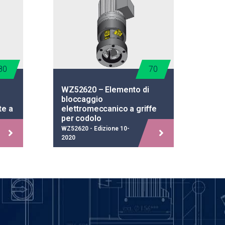
80
70
WZ52620 – Elemento di
bloccaggio
te a
elettromeccanico a griffe
per codolo
WZ52620 - Edizione 10-
2020