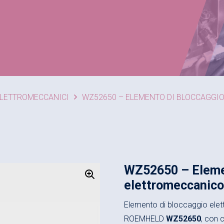
ELETTROMECCANICI
WZ52650 – ELEMENTO DI BLOCCAGGI
WZ52650 – Eleme
elettromeccanico
Elemento di bloccaggio ele
ROEMHELD
WZ52650
, con 