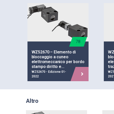
78
WZ52670 – Elemento di
WZ
bloccaggio a cuneo
bl
elettromeccanico per bordo
ele
stampo diritto e…
tra
WZ52670 - Edizione 01-
WZ5
2022
202
Altro