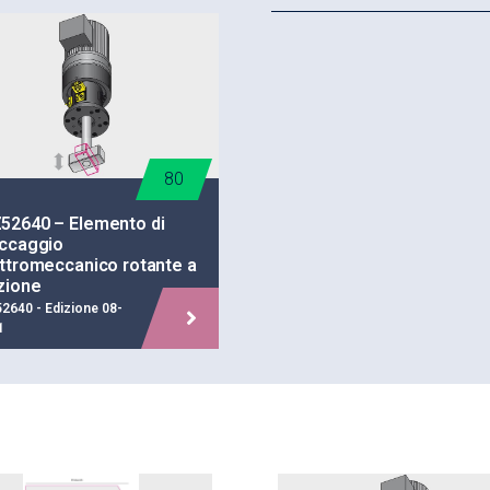
Resistente agli urti fi
12 g
Ideale sia per i riattre
installazione
80
52640 – Elemento di
occaggio
ttromeccanico rotante a
zione
2640 - Edizione 08-
1