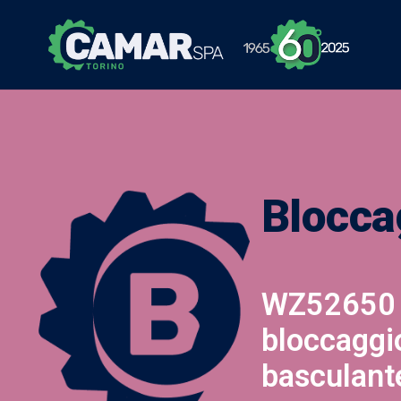
Blocca
WZ52650 
bloccaggi
basculante