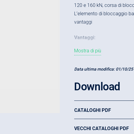
120 e 160 kN, corsa di bloc
L’elemento di bloccaggio ba
vantaggi
Vantaggi:
Mostra di più
Elevata capacità di ada
bloccaggio (corsa di 
Data ultima modifica:
01/10/25
Lunghezza del tirante v
Elevata sicurezza d’ese
Download
sequenza automatica 
Comando centralizzato d
CATALOGHI PDF
Costruzione compatta, 
Elevata capacità di c
VECCHI CATALOGHI PDF