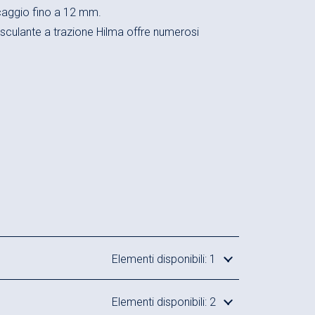
caggio fino a 12 mm.
sculante a trazione Hilma offre numerosi
ttamento a differenti altezze del bordo di
bloccaggio fino a 12 mm)
ariabile
rcizio grazie al controllo di posizione ed alla
dei movimenti
i tutti gli elementi di bloccaggio
Elementi disponibili: 1
struttura robusta
arico meccanico
Elementi disponibili: 2