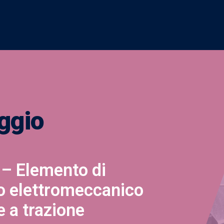
ggio
– Elemento di
o elettromeccanico
 a trazione