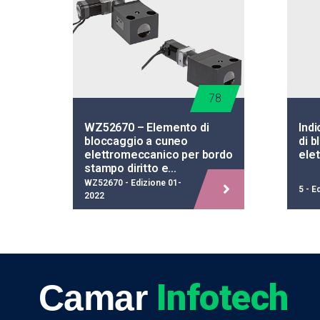
78
WZ52670 – Elemento di
Indi
bloccaggio a cuneo
di 
elettromeccanico per bordo
ele
stampo diritto e…
WZ52670 - Edizione 01-
5 - E
2022
Infotech
Camar