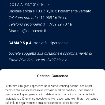
C.C.I.A.A.
#371316
Torino
Capitale sociale 103.716,00
€ interamente versato
Telefono primario
011.959.16.26 r.a.
Telefono secondario
011.959.29.70 r.a.
Mail
info@camarspa.it
CAMAR S.p.A.
, società unipersonale
Società soggetta alla direzione e coordinamento di
Paolo Riva S.r.L. ex art. 2497 bis c.c.
Gestisci Consenso
Social
Per fornire le migliori esperienze, utilizziamo tecnologie come i cookie per
memorizzare e/o accedere alle informazioni del dispositivo. Il consenso a
queste tecnologie ci permetterà di elaborare dati come il comportamento di
navigazione o ID unici su questo sito. Non acconsentire o ritirare il consenso
può influire negativamente su alcune caratteristiche e funzioni.