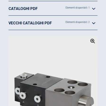
Struttura particolarmente robusta
CATALOGHI PDF
Elementi disponibili: 1
Elevato standard di sicurezza
VECCHI CATALOGHI PDF
Elementi disponibili: 2
Rilevamento idraulico della posizione
, senza
particolari elettrici
Elevata sicurezza di esercizio grazie al
controllo di posizione idraulico ed al
movimento automatico del perno di
bloccaggio