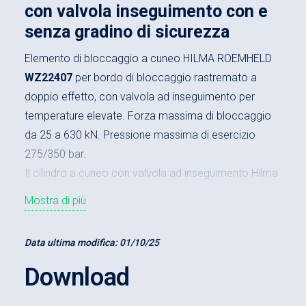
con valvola inseguimento con e
senza gradino di sicurezza
Elemento di bloccaggio a cuneo HILMA ROEMHELD
WZ22407
per bordo di bloccaggio rastremato a
doppio effetto, con valvola ad inseguimento per
temperature elevate. Forza massima di bloccaggio
da 25 a 630 kN. Pressione massima di esercizio
275/350 bar.
Il cilindro a cuneo con valvola ad inseguimento Hilma
offre numerosi
vantaggi
:
Mostra di più
Gradino di sicurezza
per l’appoggio della
metà superiore dello stampo in caso di caduta
Data ultima modifica:
01/10/25
della pressione
Download
Bloccaggio sicuro degli stampi con bordo di
bloccaggio rastremato