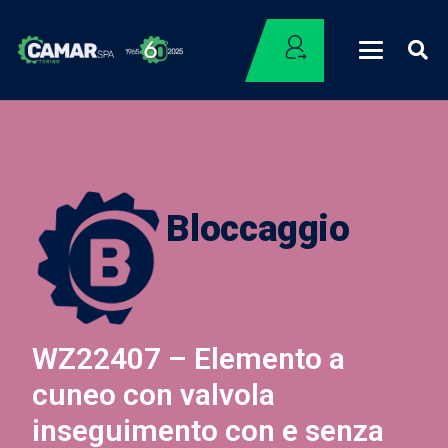
Bloccaggio
WZ22407 – Elemento a
cuneo con valvola
inseguimento con e senza