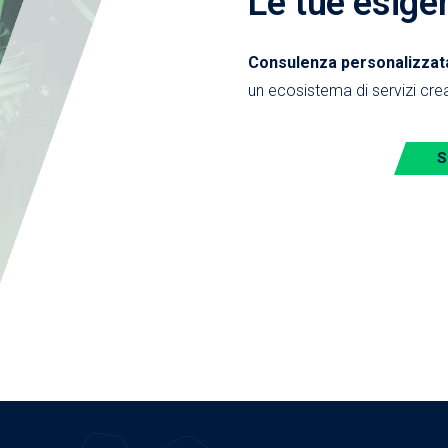
Le tue esige
Consulenza personalizzata,
un ecosistema di servizi crea
S