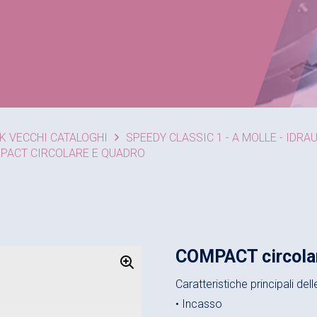
K VECCHI CATALOGHI
SPEEDY CLASSIC 1 - A MOLLE - IDRA
PACT CIRCOLARE E QUADRO
COMPACT circolar
Caratteristiche principali de
• Incasso