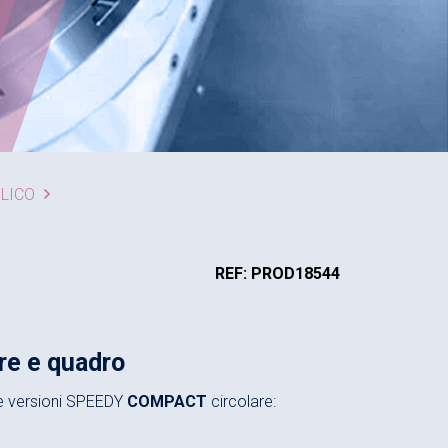
ULICO
REF: PROD18544
e e quadro
lle versioni SPEEDY
COMPACT
circolare: