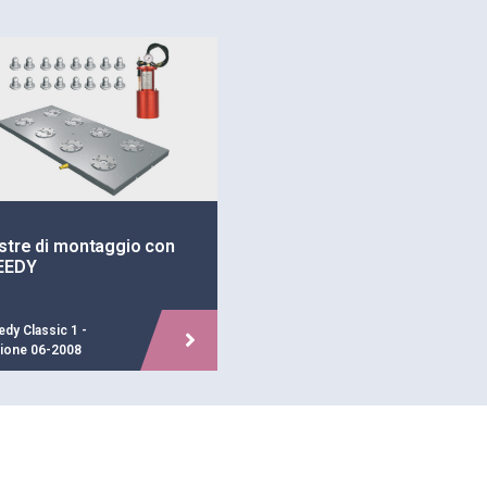
stre di montaggio con
EEDY
dy Classic 1 -
zione 06-2008