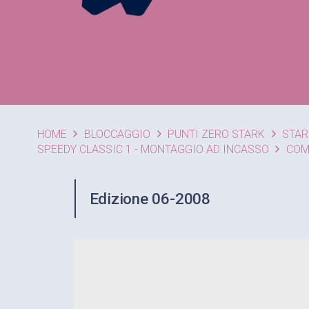
HOME
BLOCCAGGIO
PUNTI ZERO STARK
STAR
SPEEDY CLASSIC 1 - MONTAGGIO AD INCASSO
COM
Edizione 06-2008