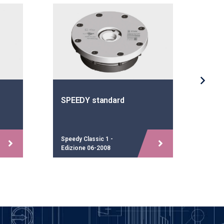
SPEEDY standard
TWI
Speedy Classic 1 -
Spee
Edizione 06-2008
Ediz