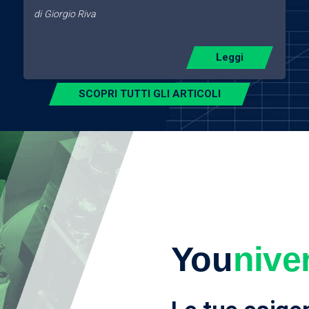
di
Giorgio Riva
Leggi
SCOPRI TUTTI GLI ARTICOLI
You
nive