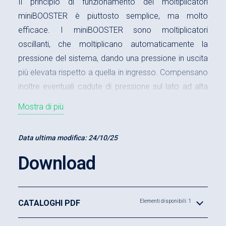
Il principio di funzionamento dei moltiplicatori
miniBOOSTER è piuttosto semplice, ma molto
efficace. I miniBOOSTER sono moltiplicatori
oscillanti, che moltiplicano automaticamente la
pressione del sistema, dando una pressione in uscita
più elevata rispetto a quella in ingresso. Compensano
inoltre eventuali cadute di pressione sul lato ad alta
pressione.
Mostra di più
Data ultima modifica:
24/10/25
Download
CATALOGHI PDF
Elementi disponibili: 1