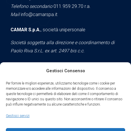
Telefono secondario
011.959.29.70 r.a.
Mail
info@camarspa.it
CAMAR S.p.A.
, società unipersonale
Società soggetta alla direzione e coordinamento di
Paolo Riva S.r.L. ex art. 2497 bis c.c.
Gestisci Consenso
Social
Per fornire le migliori esperienze, utilizziamo tecnologie come i cookie per
memorizzare e/o accedere alle informazioni del dispositivo. Il consenso a
queste tecnologie ci permetterà di elaborare dati come il comportamento di
navigazione o ID unici su questo sito. Non acconsentire o ritirare il consenso
può influire negativamente su alcune caratteristiche e funzioni.
Parte del sodalizio AIDAM dal 2024
Gestisci servizi
Privacy Policy