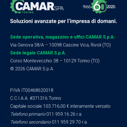
Sede operativa, magazzino e uffici CAMAR S.p.A.
Via Genova 58/A – 10098 Cascine Vica, Rivoli (TO)
Sede legale CAMAR S.p.A.
Corso Montevecchio 38 – 10129 Torino (TO)
© 2026 CAMAR S.p.A.
P.IVA IT00468620018
C.C.I.A.A.
#371316
Torino
Capitale sociale 103.716,00
€ interamente versato
Telefono primario
011.959.16.26 r.a.
Telefono secondario
011.959.29.70 r.a.