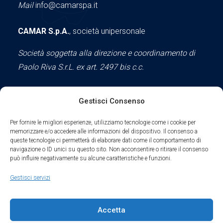
Mail
info@camarspa.it
CAMAR S.p.A.
, società unipersonale
Società soggetta alla direzione e coordinamento di
Paolo Riva S.r.L. ex art. 2497 bis c.c.
Gestisci Consenso
Social
Per fornire le migliori esperienze, utilizziamo tecnologie come i cookie per
memorizzare e/o accedere alle informazioni del dispositivo. Il consenso a
queste tecnologie ci permetterà di elaborare dati come il comportamento di
navigazione o ID unici su questo sito. Non acconsentire o ritirare il consenso
può influire negativamente su alcune caratteristiche e funzioni.
Parte del sodalizio AIDAM dal 2024
Gestisci servizi
Privacy Policy
Accetta
Cookie Policy