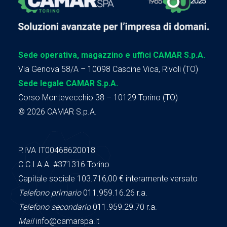
Sede operativa, magazzino e uffici CAMAR S.p.A.
Via Genova 58/A – 10098 Cascine Vica, Rivoli (TO)
Sede legale CAMAR S.p.A.
Corso Montevecchio 38 – 10129 Torino (TO)
© 2026 CAMAR S.p.A.
P.IVA IT00468620018
C.C.I.A.A.
#371316
Torino
Capitale sociale 103.716,00
€ interamente versato
Telefono primario
011.959.16.26 r.a.
Telefono secondario
011.959.29.70 r.a.
Mail
info@camarspa.it