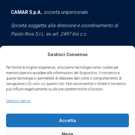
CAMAR S.p.A.
, società unipersonale
Società soggetta alla direzione e coordinamento di
Paolo Riva S.r.L. ex art. 2497 bis c.c.
Gestisci Consenso
Social
Per fornire le migliori esperienze, utilizziamo tecnologie come i cookie per
memorizzare e/o accedere alle informazioni del dispositivo. Il consenso a
queste tecnologie ci permetterà di elaborare dati come il comportamento di
navigazione o ID unici su questo sito. Non acconsentire o ritirare il consenso
può influire negativamente su alcune caratteristiche e funzioni.
Parte del sodalizio AIDAM dal 2024
Gestisci servizi
Privacy Policy
Accetta
Cookie Policy
Nega