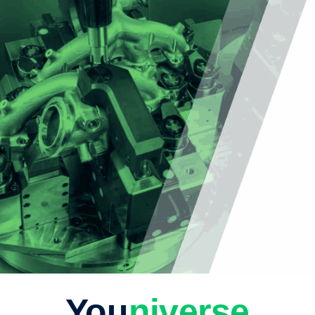
You
niverse