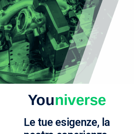
You
niverse
Le tue esigenze, la