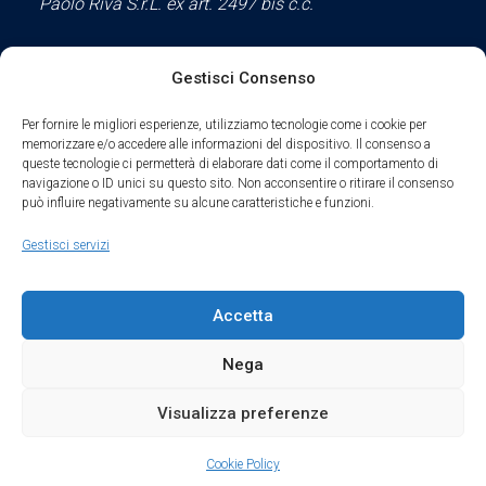
Paolo Riva S.r.L. ex art. 2497 bis c.c.
Gestisci Consenso
Social
Per fornire le migliori esperienze, utilizziamo tecnologie come i cookie per
memorizzare e/o accedere alle informazioni del dispositivo. Il consenso a
queste tecnologie ci permetterà di elaborare dati come il comportamento di
navigazione o ID unici su questo sito. Non acconsentire o ritirare il consenso
può influire negativamente su alcune caratteristiche e funzioni.
Parte del sodalizio AIDAM dal 2024
Gestisci servizi
Privacy Policy
Accetta
Cookie Policy
Nega
Condizioni di Utilizzo
Visualizza preferenze
Condizioni di Vendita
Cookie Policy