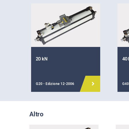
20 kN
40
G20 - Edizione 12-2006
G40 
Altro