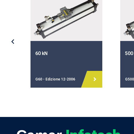
60 kN
500
G60 - Edizione 12-2006
G500